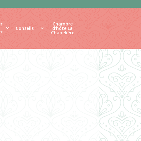
r
Chambre
Conseils
d’hôte La
 ?
Chapelière