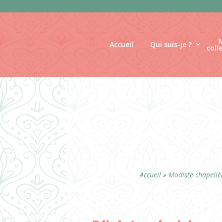
Panneau de gestion des cookies
Accueil
Qui suis-je ?
coll
Accueil
»
Modiste chapelièr