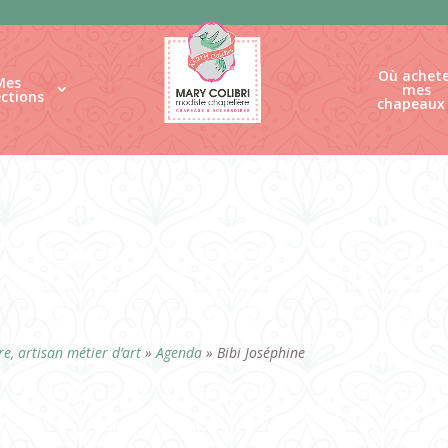
Où achete
Mes
mes
ections
chapeaux
e, artisan métier d’art
»
Agenda
»
Bibi Joséphine