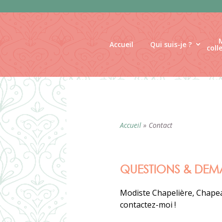
Panneau de gestion des cookies
Accueil
Qui suis-je ?
coll
Accueil
»
Contact
QUESTIONS & DEM
Modiste Chapelière, Chapea
contactez-moi !