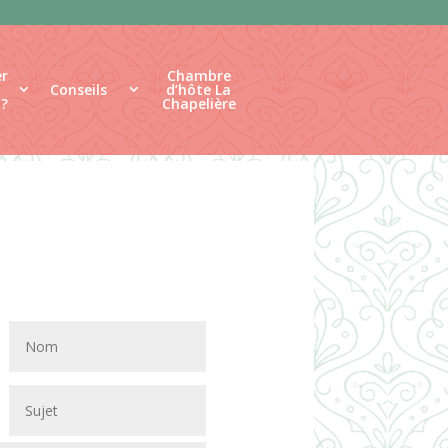
r
Chambre
Conseils
d’hôte La
 ?
Chapelière