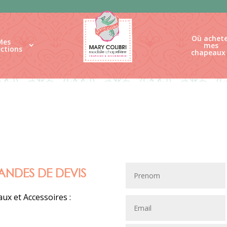
Où achete
Mes
mes
ections
chapeaux
ANDES DE DEVIS
ux et Accessoires :