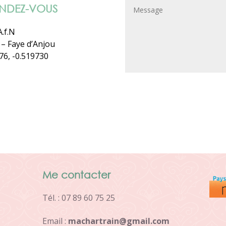
NDEZ-VOUS
.f.N
– Faye d’Anjou
76, -0.519730
Me contacter
Tél. : 07 89 60 75 25
Email :
m
a
c
h
a
r
t
r
a
i
n
@
g
m
a
i
l
.
c
o
m