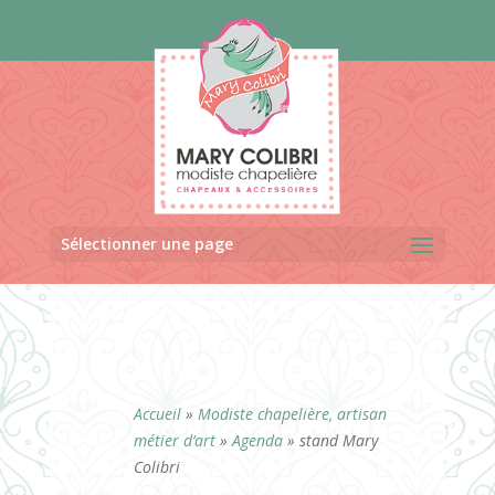
Panneau de gestion des cookies
Sélectionner une page
Accueil
»
Modiste chapelière, artisan
métier d’art
»
Agenda
»
stand Mary
Colibri