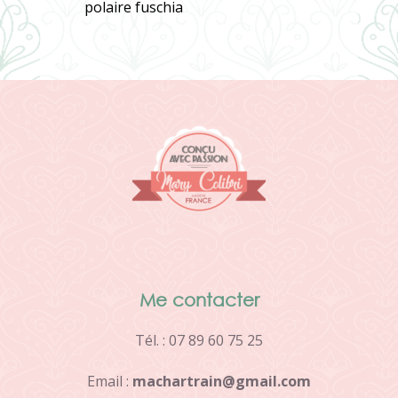
polaire fuschia
Me contacter
Tél. : 07 89 60 75 25
Email :
m
a
c
h
a
r
t
r
a
i
n
@
g
m
a
i
l
.
c
o
m