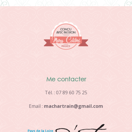
Me contacter
Tél. : 07 89 60 75 25
Email :
m
a
c
h
a
r
t
r
a
i
n
@
g
m
a
i
l
.
c
o
m