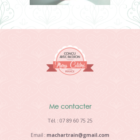
Me contacter
Tél. : 07 89 60 75 25
Email :
m
a
c
h
a
r
t
r
a
i
n
@
g
m
a
i
l
.
c
o
m