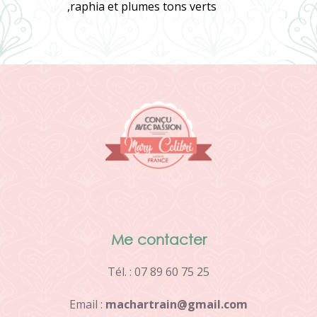
,raphia et plumes tons verts
Me contacter
Tél. : 07 89 60 75 25
Email :
m
a
c
h
a
r
t
r
a
i
n
@
g
m
a
i
l
.
c
o
m