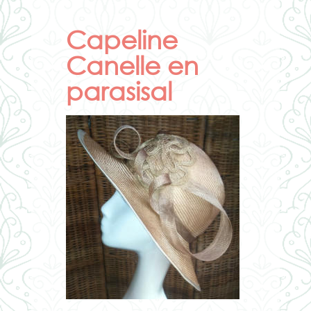
Capeline
Canelle en
parasisal