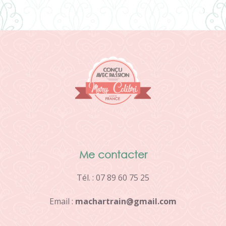
Me contacter
Tél. : 07 89 60 75 25
Email :
m
a
c
h
a
r
t
r
a
i
n
@
g
m
a
i
l
.
c
o
m