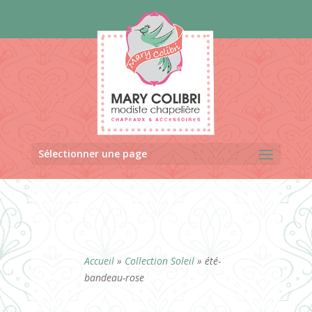
Panneau de gestion des cookies
Sélectionner une page
Accueil
»
Collection Soleil
»
été-
bandeau-rose