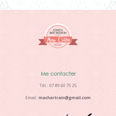
Me contacter
Tél. : 07 89 60 75 25
Email :
m
a
c
h
a
r
t
r
a
i
n
@
g
m
a
i
l
.
c
o
m