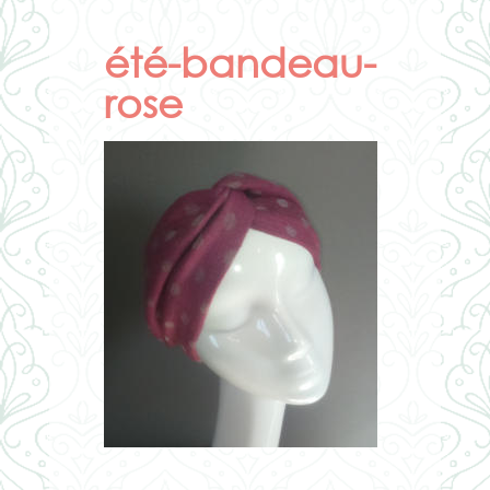
été-bandeau-
rose