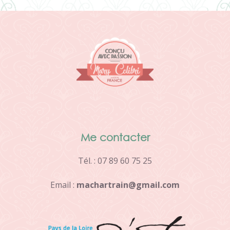
Me contacter
Tél. : 07 89 60 75 25
Email :
m
a
c
h
a
r
t
r
a
i
n
@
g
m
a
i
l
.
c
o
m