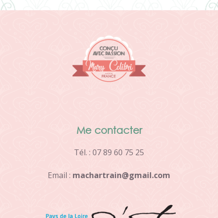
Me contacter
Tél. : 07 89 60 75 25
Email :
m
a
c
h
a
r
t
r
a
i
n
@
g
m
a
i
l
.
c
o
m