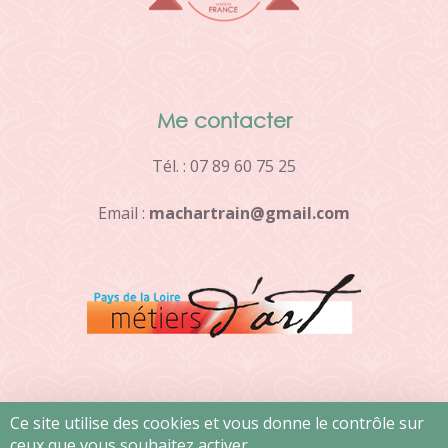
Me contacter
Tél. : 07 89 60 75 25
Email :
m
a
c
h
a
r
t
r
a
i
n
@
g
m
a
i
l
.
c
o
m
Ce site utilise des cookies et vous donne le contrôle sur
ceux que vous souhaitez activer