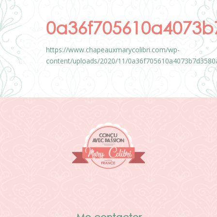
0a36f705610a4073b
https://www.chapeauxmarycolibri.com/wp-
content/uploads/2020/11/0a36f705610a4073b7d358