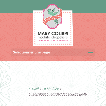
Panneau de gestion des cookies
Sélectionner une page
Accueil
»
La Modiste
»
0a36f705610a4073b7d3580ae33ef64b