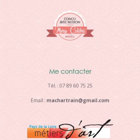
Me contacter
Tél. : 07 89 60 75 25
Email :
m
a
c
h
a
r
t
r
a
i
n
@
g
m
a
i
l
.
c
o
m