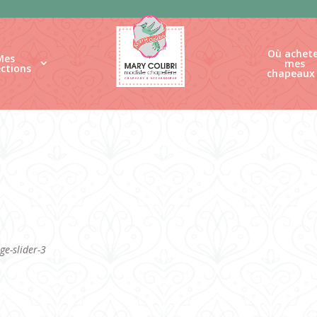
Où achete
Mes
mes
ections
chapeaux
ge-slider-3