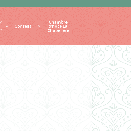
r
Chambre
Conseils
d’hôte La
 ?
Chapelière