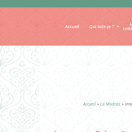
Panneau de gestion des cookies
Accueil
Qui suis-je ?
coll
Accueil
»
La Modiste
»
ima