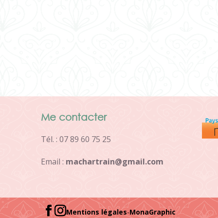
Me contacter
Tél. : 07 89 60 75 25
Email :
m
a
c
h
a
r
t
r
a
i
n
@
g
m
a
i
l
.
c
o
m
Mentions légales
-
MonaGraphic