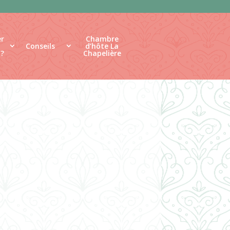
r
Chambre
Conseils
d’hôte La
 ?
Chapelière