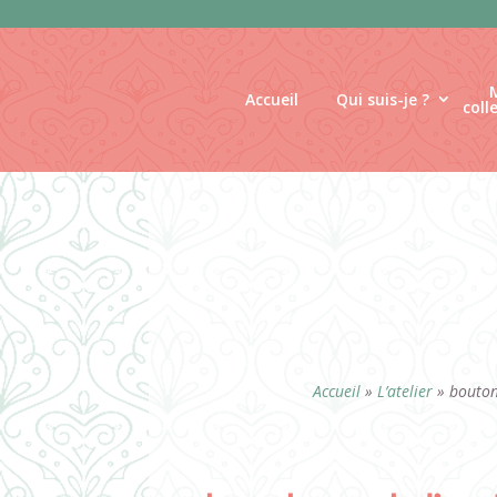
Panneau de gestion des cookies
Accueil
Qui suis-je ?
coll
Accueil
»
L’atelier
»
bouton