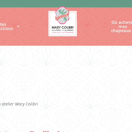
Où achete
Mes
mes
ections
chapeaux
 atelier Mary Colibri